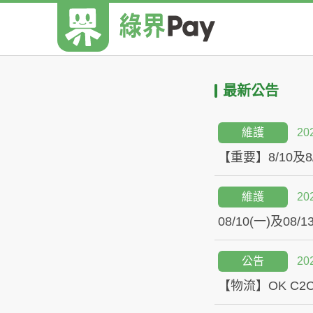
最新公告
維護
20
【重要】8/10及
維護
20
08/10(一)及0
公告
20
【物流】OK C2