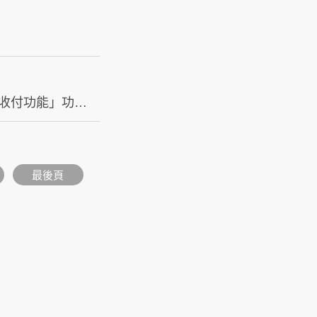
2026/04/27 綠界Pay「申請/異動收款功能」、「物流申請功能」、「安心收付功能」功能維護
最後頁