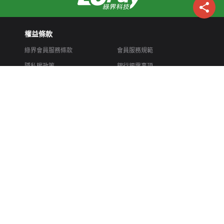
權益條款
綠界會員服務條款
會員服務規範
隱私權政策
銀行揭露事項
交易管理規章
物流暨收款服務處理辦法
會員注意事項同意書
交易糾紛爭議處理
退 / 換貨提醒
疑問排除
LINE AI 顧問
常見問題
線上回報
立即下載